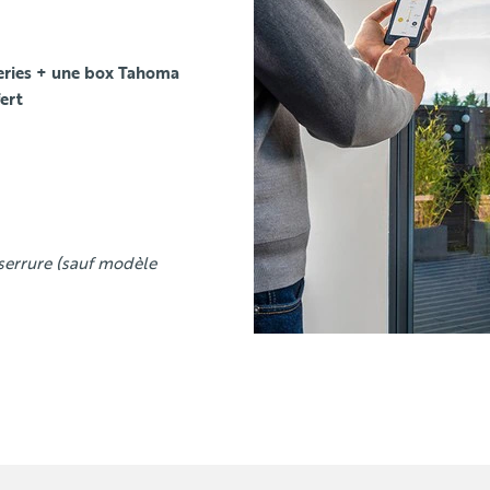
eries + une box Tahoma
fert
serrure (sauf modèle