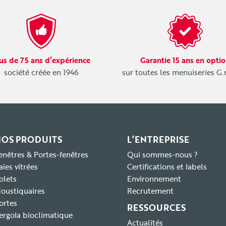
us de 75 ans d’expérience
Garantie 15 ans en opti
société créée en 1946
sur toutes les menuiseries G
NOS PRODUITS
L’ENTREPRISE
enêtres & Portes-fenêtres
Qui sommes-nous ?
aies vitrées
Certifications et labels
olets
Environnement
oustiquaires
Recrutement
ortes
RESSOURCES
ergola bioclimatique
Actualités