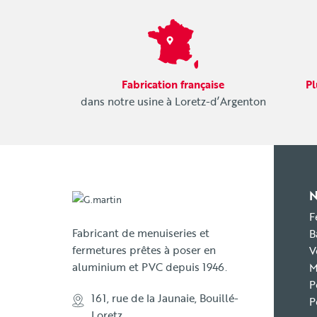
Fabrication française
Pl
dans notre usine à Loretz-d’Argenton
F
Fabricant de menuiseries et
B
fermetures prêtes à poser en
V
aluminium et PVC depuis 1946.
M
P
161, rue de la Jaunaie, Bouillé-
P
Loretz