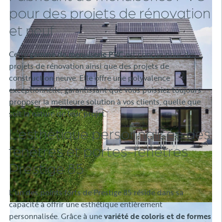
pour des projets de rénovation
et neuf
Cette
gamme de menuiserie PVC
est conçue pour des
projets de rénovation ainsi que des projets de
construction neuve. Elle offre une polyvalence
exceptionnelle, garantissant que vous puissiez toujours
proposer la meilleure solution à vos clients, quelle que
soit la nature de leur projet.
L’esthétique personnalisée des
fenêtres et portes-fenêtres
Prestige 85
L’un des points forts de Prestige 85 réside dans sa
capacité à offrir une esthétique entièrement
personnalisée. Grâce à une
variété de coloris
et de formes