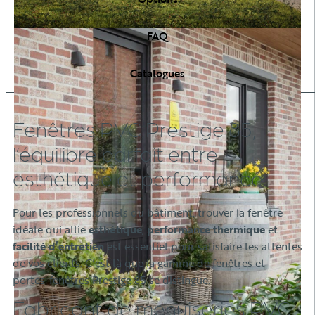
FAQ
Catalogues
Fenêtres PVC Prestige 85,
l’équilibre parfait entre
esthétique et performance
Pour les professionnels du bâtiment, trouver la fenêtre
idéale qui allie
esthétique
,
performance thermique
et
facilité d’entretien
est essentiel pour satisfaire les attentes
de vos clients. C’est là que la gamme de fenêtres et
portes-fenêtres Prestige 85 se distingue.
Fabricant de menuiseries PVC