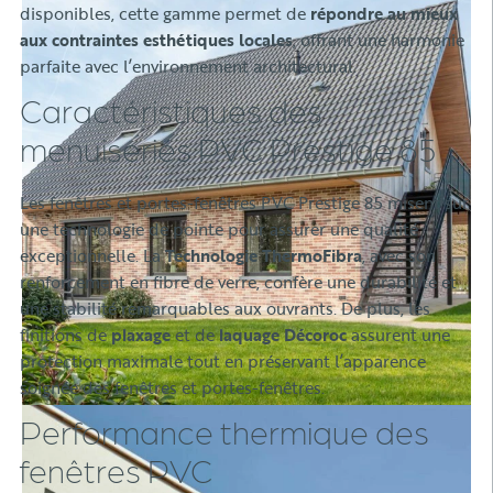
disponibles, cette gamme permet de
répondre au mieux
aux contraintes esthétiques locales
, offrant une harmonie
parfaite avec l’environnement architectural.
Caractéristiques des
menuiseries PVC Prestige 85
Les fenêtres et portes-fenêtres PVC Prestige 85 misent sur
une technologie de pointe pour assurer une qualité
exceptionnelle. La
Technologie ThermoFibra
, avec son
renforcement en fibre de verre, confère une durabilité et
une stabilité remarquables aux ouvrants. De plus, les
finitions de
plaxage
et de
laquage Décoroc
assurent une
protection maximale tout en préservant l’apparence
soignée des fenêtres et portes-fenêtres.
Performance thermique des
fenêtres PVC